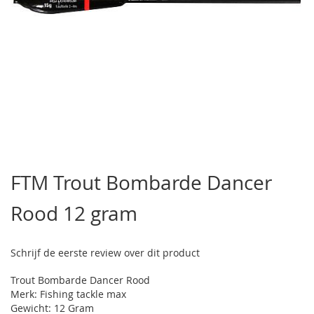
Ga
naar
FTM Trout Bombarde Dancer
het
begin
Rood 12 gram
van
de
afbeeldingen-
gallerij
Schrijf de eerste review over dit product
Trout Bombarde Dancer Rood
Merk: Fishing tackle max
Gewicht: 12 Gram