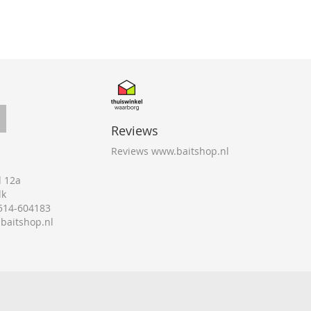
Reviews
Reviews www.baitshop.nl
 12a
lk
0514-604183
@baitshop.nl