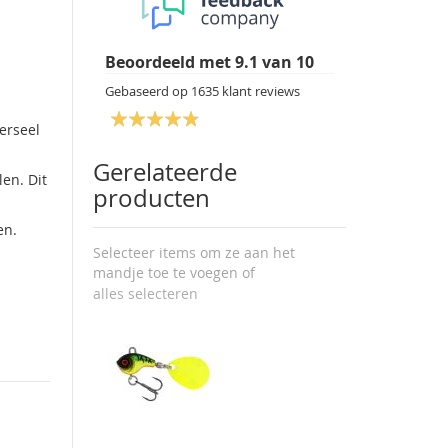
Beoordeeld met
9.1
van
10
Gebaseerd op
1635
klant reviews
erseel
Gerelateerde
en. Dit
producten
en.
Selecteer items om ze aan het
mandje toe te voegen of
alles selecteren