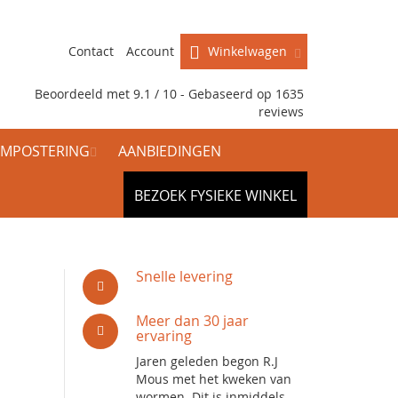
Contact
Account
Winkelwagen
Beoordeeld met 9.1 / 10 - Gebaseerd op
1635
reviews
MPOSTERING
AANBIEDINGEN
BEZOEK FYSIEKE WINKEL
Snelle levering
Meer dan 30 jaar
ervaring
Jaren geleden begon R.J
Mous met het kweken van
wormen. Dit is inmiddels