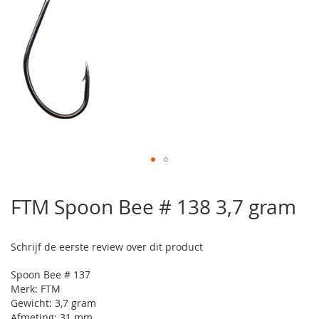
Ga
naar
FTM Spoon Bee # 138 3,7 gram
het
begin
van
Schrijf de eerste review over dit product
de
afbeeldingen-
Spoon Bee # 137
gallerij
Merk: FTM
Gewicht: 3,7 gram
Afmeting: 31 mm