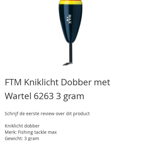
Ga
naar
FTM Kniklicht Dobber met
het
begin
Wartel 6263 3 gram
van
de
afbeeldingen-
gallerij
Schrijf de eerste review over dit product
Kniklicht dobber
Merk: Fishing tackle max
Gewicht: 3 gram