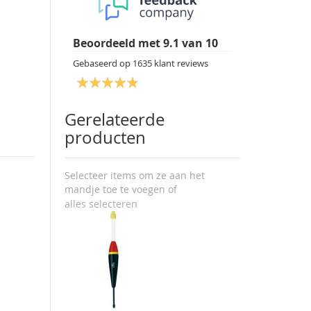
Beoordeeld met
9.1
van
10
Gebaseerd op
1635
klant reviews
Gerelateerde
producten
Selecteer items om ze aan het
mandje toe te voegen of
alles selecteren