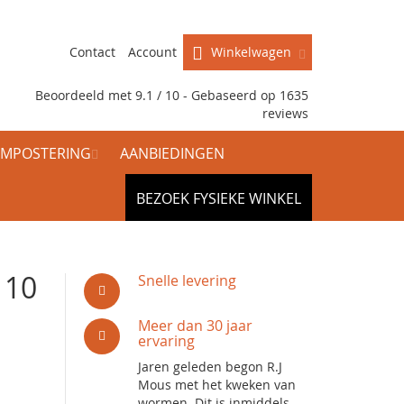
Contact
Account
Winkelwagen
Beoordeeld met 9.1 / 10 - Gebaseerd op
1635
reviews
MPOSTERING
AANBIEDINGEN
BEZOEK FYSIEKE WINKEL
 10
Snelle levering
Meer dan 30 jaar
ervaring
Jaren geleden begon R.J
Mous met het kweken van
wormen. Dit is inmiddels