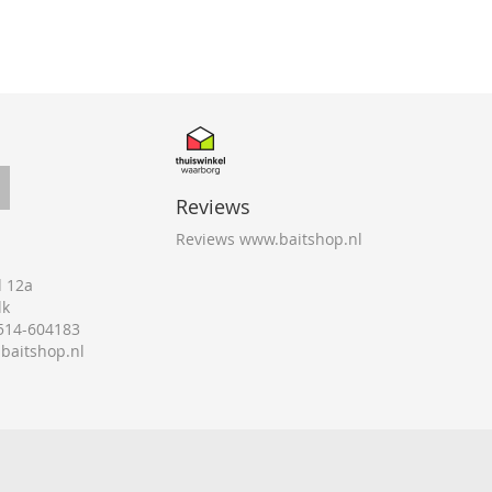
Reviews
Reviews www.baitshop.nl
 12a
lk
0514-604183
@baitshop.nl