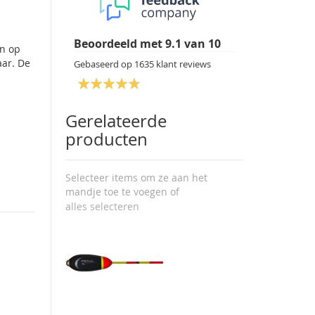
Beoordeeld met
9.1
van
10
en op
aar. De
Gebaseerd op
1635
klant reviews
Gerelateerde
producten
Selecteer items om ze aan het
mandje toe te voegen of
alles selecteren