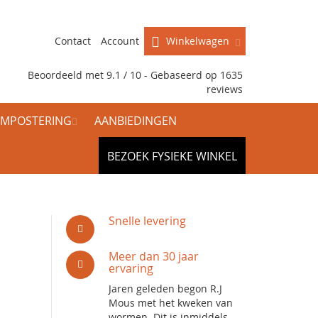
Contact
Account
Winkelwagen
Beoordeeld met 9.1 / 10 - Gebaseerd op
1635
reviews
MPOSTERING
AANBIEDINGEN
BEZOEK FYSIEKE WINKEL
Snelle levering
Meer dan 30 jaar
ervaring
Jaren geleden begon R.J
Mous met het kweken van
wormen. Dit is inmiddels