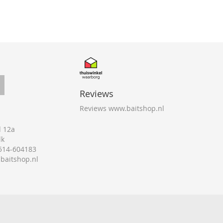
Reviews
Reviews www.baitshop.nl
 12a
lk
0514-604183
@baitshop.nl