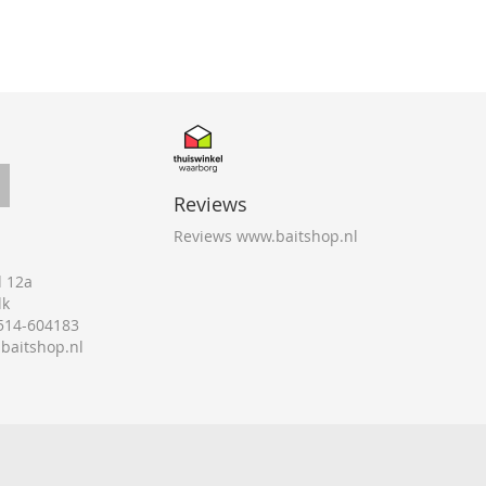
Reviews
Reviews www.baitshop.nl
 12a
lk
0514-604183
@baitshop.nl