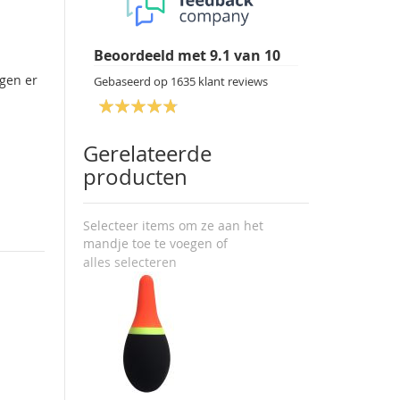
Beoordeeld met
9.1
van
10
rgen er
Gebaseerd op
1635
klant reviews
Gerelateerde
producten
Selecteer items om ze aan het
mandje toe te voegen of
alles selecteren