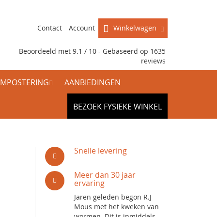
Contact
Account
Winkelwagen
Beoordeeld met 9.1 / 10 - Gebaseerd op
1635
reviews
MPOSTERING
AANBIEDINGEN
BEZOEK FYSIEKE WINKEL
Snelle levering
Meer dan 30 jaar
ervaring
Jaren geleden begon R.J
Mous met het kweken van
wormen. Dit is inmiddels