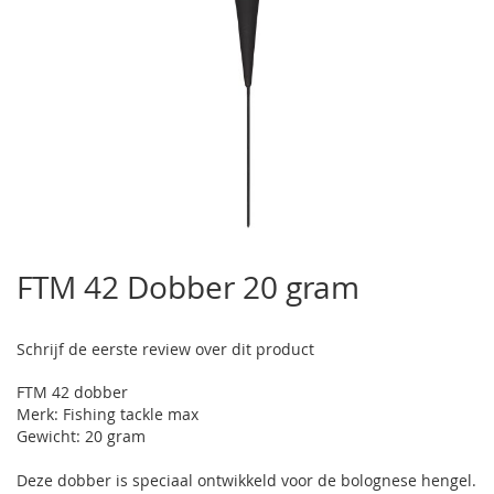
Ga
naar
FTM 42 Dobber 20 gram
het
begin
van
Schrijf de eerste review over dit product
de
afbeeldingen-
FTM 42 dobber
gallerij
Merk: Fishing tackle max
Gewicht: 20 gram
Deze dobber is speciaal ontwikkeld voor de bolognese hengel.