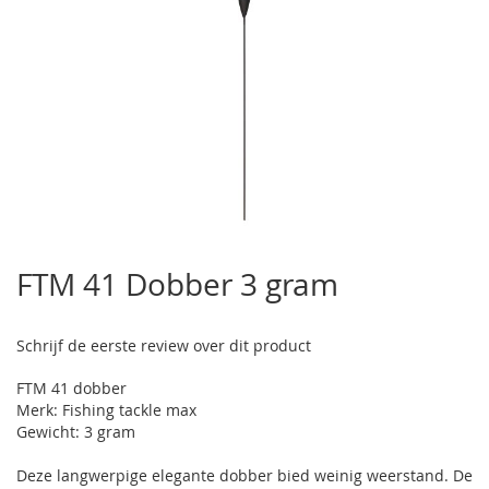
Ga
naar
FTM 41 Dobber 3 gram
het
begin
van
Schrijf de eerste review over dit product
de
afbeeldingen-
FTM 41 dobber
gallerij
Merk: Fishing tackle max
Gewicht: 3 gram
Deze langwerpige elegante dobber bied weinig weerstand. De