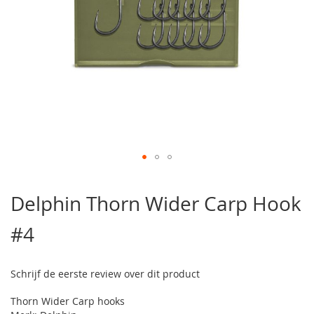
Ga
naar
Delphin Thorn Wider Carp Hook
het
begin
#4
van
de
afbeeldingen-
gallerij
Schrijf de eerste review over dit product
Thorn Wider Carp hooks