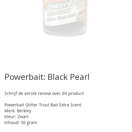
Ga
naar
Powerbait: Black Pearl
het
begin
van
Schrijf de eerste review over dit product
de
afbeeldingen-
Powerbait Glitter Trout Bait Extra Scent
gallerij
Merk: Berkley
Kleur: Zwart
Inhoud: 50 gram