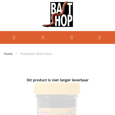
Home
Powerbait: Black Pearl
Ga
naar
het
einde
Dit product is niet langer leverbaar
van
de
afbeeldingen-
gallerij