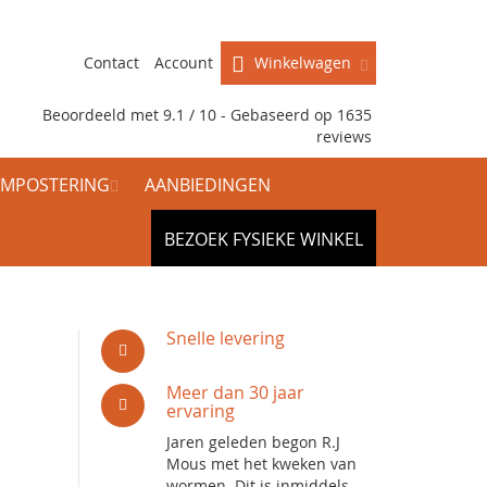
Contact
Account
Winkelwagen
Beoordeeld met 9.1 / 10 - Gebaseerd op
1635
reviews
MPOSTERING
AANBIEDINGEN
BEZOEK FYSIEKE WINKEL
Snelle levering
Meer dan 30 jaar
ervaring
Jaren geleden begon R.J
Mous met het kweken van
wormen. Dit is inmiddels