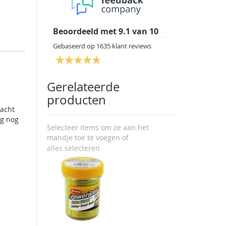
Beoordeeld met
9.1
van
10
Gebaseerd op
1635
klant reviews
Gerelateerde
producten
dacht
eg nog
Selecteer items om ze aan het
mandje toe te voegen of
alles selecteren