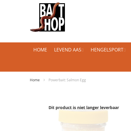
HOME
LEVEND AAS
HENGELSPORT
Home
Powerbait: Salmon Egg
Ga
naar
het
Dit product is niet langer leverbaar
einde
van
de
afbeeldingen-