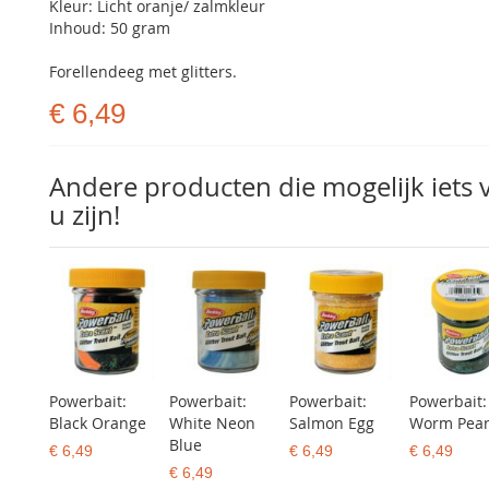
Kleur: Licht oranje/ zalmkleur
Inhoud: 50 gram
Forellendeeg met glitters.
€ 6,49
Andere producten die mogelijk iets 
u zijn!
Powerbait:
Powerbait:
Powerbait:
Powerbait:
Black Orange
White Neon
Salmon Egg
Worm Pear
Blue
€ 6,49
€ 6,49
€ 6,49
€ 6,49