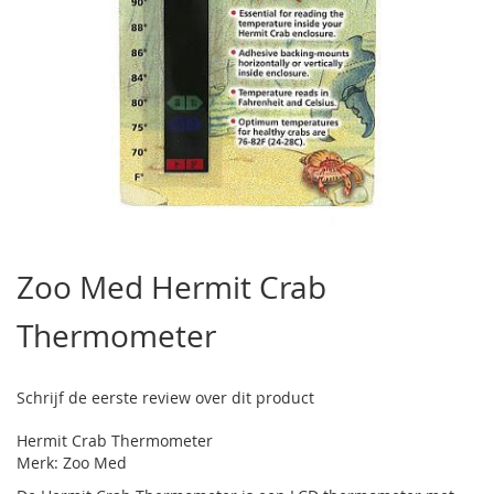
Ga
naar
Zoo Med Hermit Crab
het
begin
Thermometer
van
de
afbeeldingen-
gallerij
Schrijf de eerste review over dit product
Hermit Crab Thermometer
Merk: Zoo Med