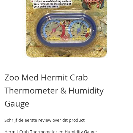
Ga
naar
Zoo Med Hermit Crab
het
begin
Thermometer & Humidity
van
de
afbeeldingen-
Gauge
gallerij
Schrijf de eerste review over dit product
Hermit Crab Thermometer en Humidity Gauge