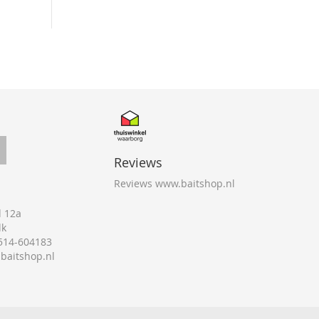
Reviews
Reviews www.baitshop.nl
 12a
lk
0514-604183
@baitshop.nl