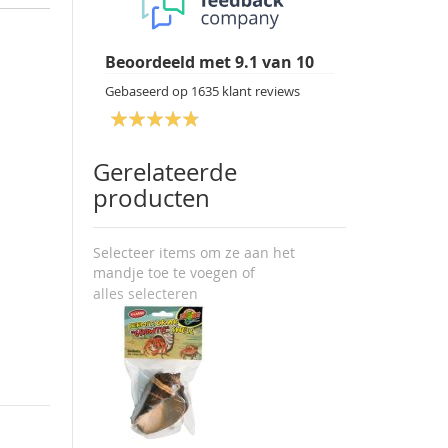
Beoordeeld met
9.1
van
10
Gebaseerd op
1635
klant reviews
Gerelateerde
producten
Selecteer items om ze aan het
mandje toe te voegen of
alles selecteren