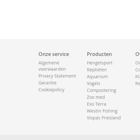
Onze service
Producten
O
Algemene
Hengelsport
Ov
voorwaarden
Reptielen
Co
Privacy Statement
Aquarium
Kl
Garantie
Vogels
Re
Cookiepolicy
Compostering
Zoo med
Exo Terra
Westin Fishing
Vispas Friesland