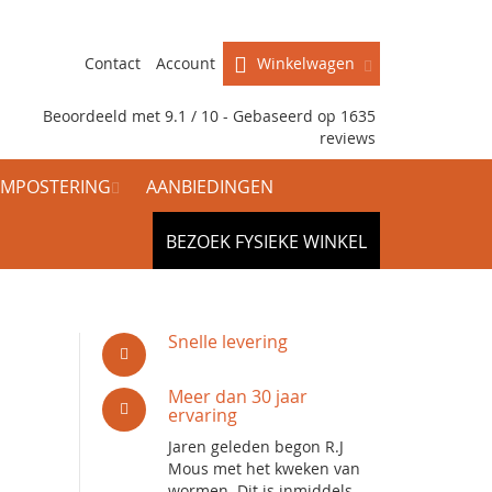
Contact
Account
Winkelwagen
Beoordeeld met 9.1 / 10 - Gebaseerd op
1635
reviews
MPOSTERING
AANBIEDINGEN
BEZOEK FYSIEKE WINKEL
d
Snelle levering
Meer dan 30 jaar
ervaring
Jaren geleden begon R.J
Mous met het kweken van
wormen. Dit is inmiddels