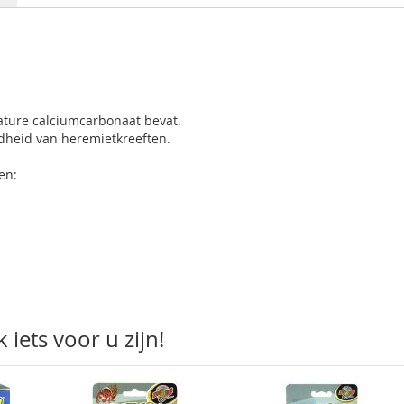
ature calciumcarbonaat bevat.
ndheid van heremietkreeften.
ren:
iets voor u zijn!