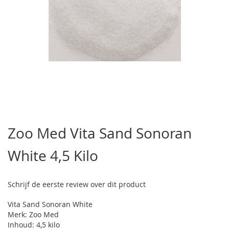
Ga
naar
Zoo Med Vita Sand Sonoran
het
begin
White 4,5 Kilo
van
de
afbeeldingen-
gallerij
Schrijf de eerste review over dit product
Vita Sand Sonoran White
Merk: Zoo Med
Inhoud: 4,5 kilo