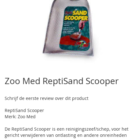
Ga
naar
Zoo Med ReptiSand Scooper
het
begin
van
Schrijf de eerste review over dit product
de
afbeeldingen-
ReptiSand Scooper
gallerij
Merk: Zoo Med
De ReptiSand Scooper is een reinigingszeef/schep, voor het
gericht verwijderen van ontlasting en andere onreinheden