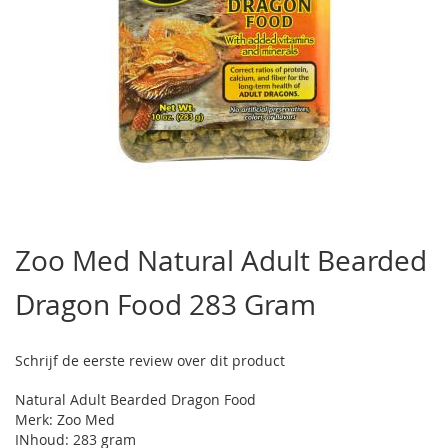
Ga
naar
Zoo Med Natural Adult Bearded
het
begin
Dragon Food 283 Gram
van
de
afbeeldingen-
gallerij
Schrijf de eerste review over dit product
Natural Adult Bearded Dragon Food
Merk: Zoo Med
INhoud: 283 gram