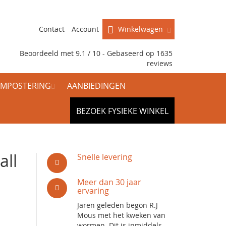
Contact
Account
Winkelwagen
Beoordeeld met 9.1 / 10 - Gebaseerd op
1635
reviews
MPOSTERING
AANBIEDINGEN
BEZOEK FYSIEKE WINKEL
all
Snelle levering
Meer dan 30 jaar
ervaring
Jaren geleden begon R.J
Mous met het kweken van
wormen. Dit is inmiddels