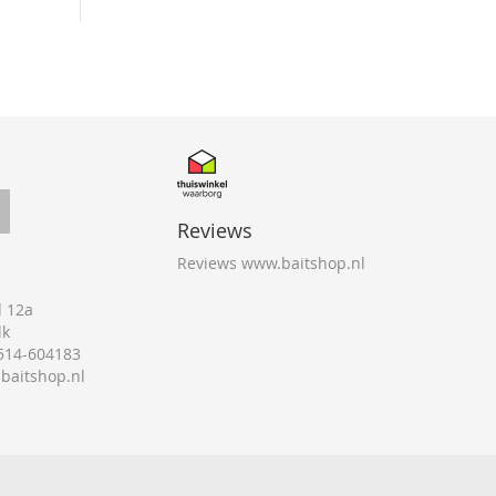
Reviews
Reviews www.baitshop.nl
 12a
lk
0514-604183
@baitshop.nl