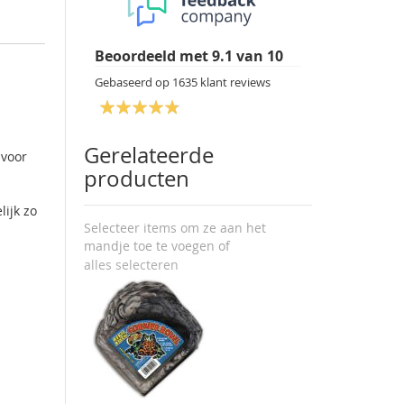
Beoordeeld met
9.1
van
10
Gebaseerd op
1635
klant reviews
Gerelateerde
 voor
producten
lijk zo
Selecteer items om ze aan het
mandje toe te voegen of
alles selecteren