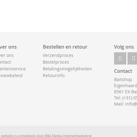
ver ons
Bestellen en retour
Volg ons
er ons
Verzendproces
ntact
Bestelproces
antenservice
Betalingsmogelijkheden
Contact
viewbeleid
Retourinfo
Baitshop
Eigenhaard
8561 EX Ba
Tel: (+31) 
Mail: info
 website is ontwikkeld door
B&S Media Internetmarketing