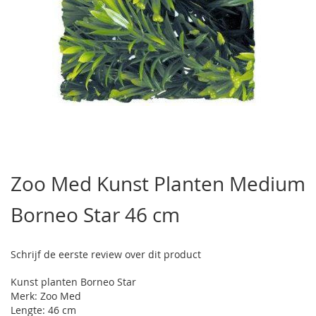
Ga
naar
Zoo Med Kunst Planten Medium
het
begin
Borneo Star 46 cm
van
de
afbeeldingen-
gallerij
Schrijf de eerste review over dit product
Kunst planten Borneo Star
Merk: Zoo Med
Lengte: 46 cm