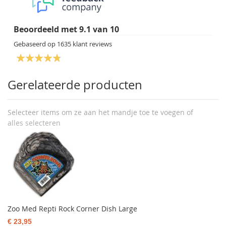
Beoordeeld met
9.1
van
10
Gebaseerd op
1635
klant reviews
Gerelateerde producten
Selecteer items om ze aan het mandje toe te voegen of
alles selecteren
Zoo Med Repti Rock Corner Dish Large
€ 23,95