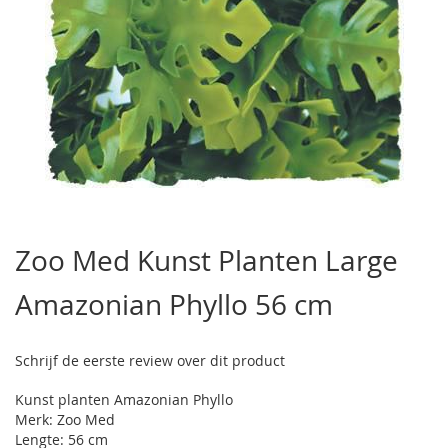
Ga
naar
Zoo Med Kunst Planten Large
het
begin
Amazonian Phyllo 56 cm
van
de
afbeeldingen-
gallerij
Schrijf de eerste review over dit product
Kunst planten Amazonian Phyllo
Merk: Zoo Med
Lengte: 56 cm