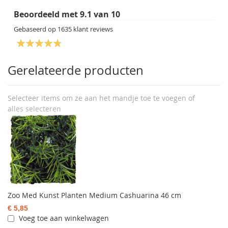
Beoordeeld met
9.1
van
10
Gebaseerd op
1635
klant reviews
Gerelateerde producten
Selecteer items om ze aan het mandje toe te voegen of
alles selecteren
Zoo Med Kunst Planten Medium Cashuarina 46 cm
€ 5,85
Voeg toe aan winkelwagen