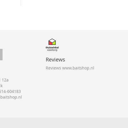
Reviews
Reviews www.baitshop.nl
 12a
lk
0514-604183
@baitshop.nl