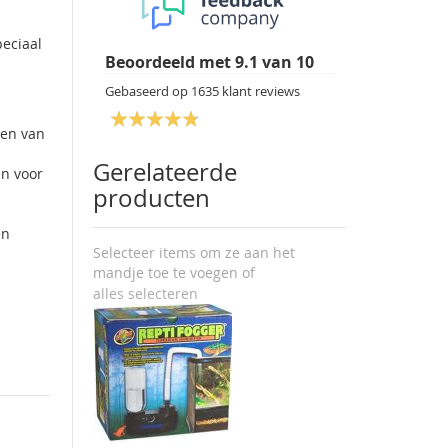
peciaal
Beoordeeld met
9.1
van
10
Gebaseerd op
1635
klant reviews
pen van
Gerelateerde
en voor
producten
en
Selecteer items om ze aan het
mandje toe te voegen of
alles selecteren