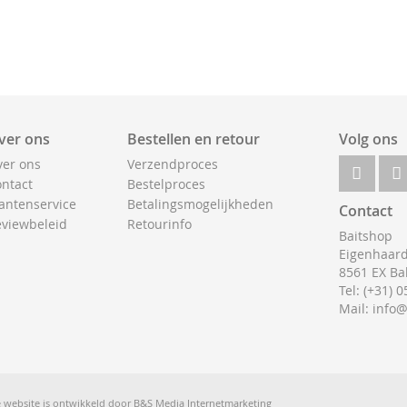
ver ons
Bestellen en retour
Volg ons
er ons
Verzendproces
ntact
Bestelproces
antenservice
Betalingsmogelijkheden
Contact
viewbeleid
Retourinfo
Baitshop
Eigenhaard
8561 EX Ba
Tel: (+31) 
Mail: info
 website is ontwikkeld door
B&S Media Internetmarketing