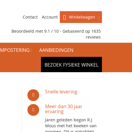
Contact
Account
Winkelwagen
Beoordeeld met 9.1 / 10 - Gebaseerd op
1635
reviews
MPOSTERING
AANBIEDINGEN
BEZOEK FYSIEKE WINKEL
Snelle levering
Meer dan 30 jaar
ervaring
Jaren geleden begon R.J
Mous met het kweken van
wormen. Dit is inmiddels