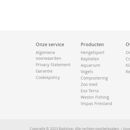
Onze service
Producten
O
Algemene
Hengelsport
Ov
voorwaarden
Reptielen
Co
Privacy Statement
Aquarium
Kl
Garantie
Vogels
Re
Cookiepolicy
Compostering
Zoo med
Exo Terra
Westin Fishing
Vispas Friesland
Copyright © 2023 Baitshop. Alle rechten voorbehouden.
| Deze