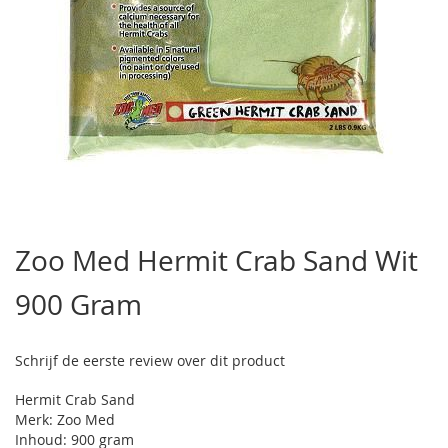
Ga
naar
Zoo Med Hermit Crab Sand Wit
het
begin
900 Gram
van
de
afbeeldingen-
gallerij
Schrijf de eerste review over dit product
Hermit Crab Sand
Merk: Zoo Med
Inhoud: 900 gram