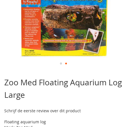
Ga
naar
Zoo Med Floating Aquarium Log
het
begin
Large
van
de
afbeeldingen-
gallerij
Schrijf de eerste review over dit product
Floating aquarium log