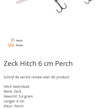
Ga
naar
Zeck Hitch 6 cm Perch
het
begin
van
Schrijf de eerste review over dit product
de
afbeeldingen-
Hitch twitchbait
gallerij
Merk: Zeck
Gewicht: 5,4 gram
Lengte: 6 cm
Kleur: Perch