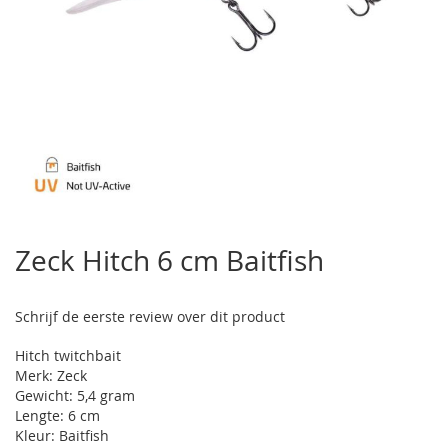
Ga
naar
Zeck Hitch 6 cm Baitfish
het
begin
van
Schrijf de eerste review over dit product
de
afbeeldingen-
Hitch twitchbait
gallerij
Merk: Zeck
Gewicht: 5,4 gram
Lengte: 6 cm
Kleur: Baitfish