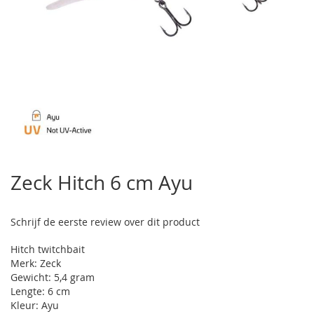
Ga
naar
Zeck Hitch 6 cm Ayu
het
begin
van
Schrijf de eerste review over dit product
de
afbeeldingen-
Hitch twitchbait
gallerij
Merk: Zeck
Gewicht: 5,4 gram
Lengte: 6 cm
Kleur: Ayu