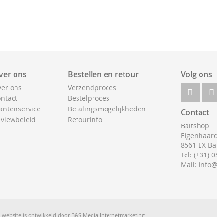
ver ons
Bestellen en retour
Volg ons
er ons
Verzendproces
ntact
Bestelproces
antenservice
Betalingsmogelijkheden
Contact
viewbeleid
Retourinfo
Baitshop
Eigenhaard
8561 EX Ba
Tel: (+31) 
Mail: info
 website is ontwikkeld door
B&S Media Internetmarketing