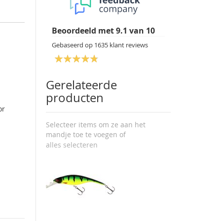
Beoordeeld met
9.1
van
10
Gebaseerd op
1635
klant reviews
Gerelateerde
producten
or
Selecteer items om ze aan het
mandje toe te voegen of
alles selecteren