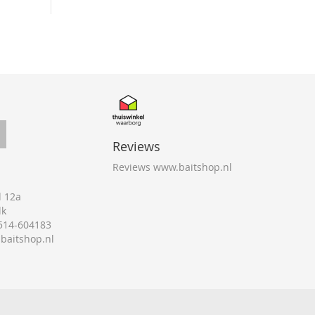
Reviews
Reviews www.baitshop.nl
 12a
lk
0514-604183
@baitshop.nl