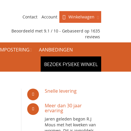
Contact
Account
Winkelwagen
Beoordeeld met 9.1 / 10 - Gebaseerd op
1635
reviews
MPOSTERING
AANBIEDINGEN
BEZOEK FYSIEKE WINKEL
Snelle levering
Meer dan 30 jaar
ervaring
Jaren geleden begon R.J
Mous met het kweken van
wormen. Dit is inmiddels