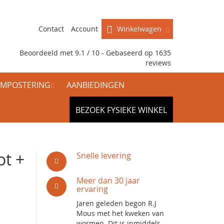
Contact
Account
Winkelwagen
Beoordeeld met 9.1 / 10 - Gebaseerd op
1635
reviews
MPOSTERING
AANBIEDINGEN
BEZOEK FYSIEKE WINKEL
ot +
Snelle levering
Meer dan 30 jaar
ervaring
Jaren geleden begon R.J
Mous met het kweken van
wormen. Dit is inmiddels