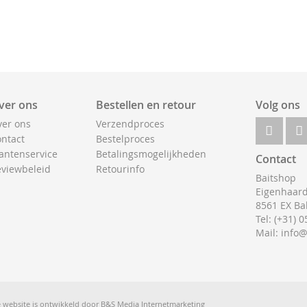
ver ons
Bestellen en retour
Volg ons
er ons
Verzendproces
ntact
Bestelproces
antenservice
Betalingsmogelijkheden
Contact
viewbeleid
Retourinfo
Baitshop
Eigenhaard
8561 EX Ba
Tel: (+31) 
Mail: info
 website is ontwikkeld door
B&S Media Internetmarketing