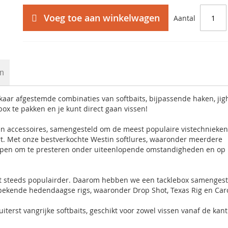
Voeg toe aan winkelwagen
Aantal
en
lkaar afgestemde combinaties van softbaits, bijpassende haken, jig
box te pakken en je kunt direct gaan vissen!
en accessoires, samengesteld om de meest populaire vistechnieken
t. Met onze bestverkochte Westin softlures, waaronder meerdere
worpen om te presteren onder uiteenlopende omstandigheden en op
t steeds populairder. Daarom hebben we een tacklebox samengest
bekende hedendaagse rigs, waaronder Drop Shot, Texas Rig en Car
iterst vangrijke softbaits, geschikt voor zowel vissen vanaf de kant