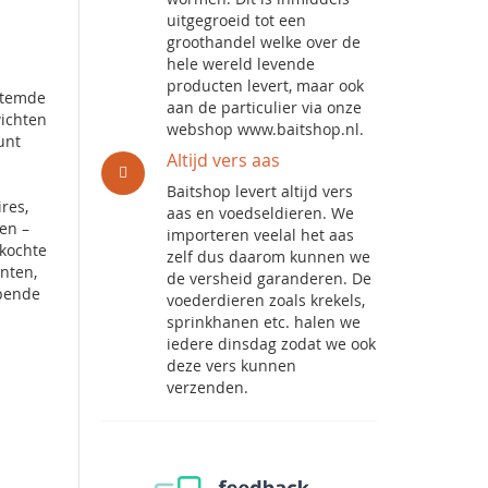
uitgegroeid tot een
groothandel welke over de
hele wereld levende
producten levert, maar ook
estemde
aan de particulier via onze
wichten
webshop www.baitshop.nl.
unt
Altijd vers aas
Baitshop levert altijd vers
res,
aas en voedseldieren. We
en –
importeren veelal het aas
rkochte
zelf dus daarom kunnen we
nten,
de versheid garanderen. De
opende
voederdieren zoals krekels,
sprinkhanen etc. halen we
iedere dinsdag zodat we ook
deze vers kunnen
verzenden.