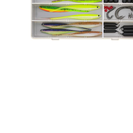
gallerij
Ga
naar
het
begin
van
de
afbeeldingen-
gallerij