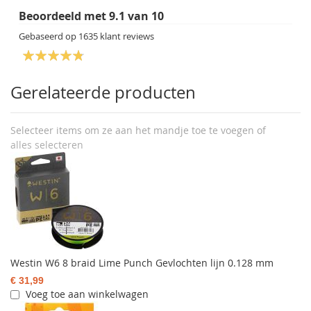
Beoordeeld met
9.1
van
10
Gebaseerd op
1635
klant reviews
Gerelateerde producten
Selecteer items om ze aan het mandje toe te voegen of
alles selecteren
Westin W6 8 braid Lime Punch Gevlochten lijn 0.128 mm
€ 31,99
Voeg toe aan winkelwagen