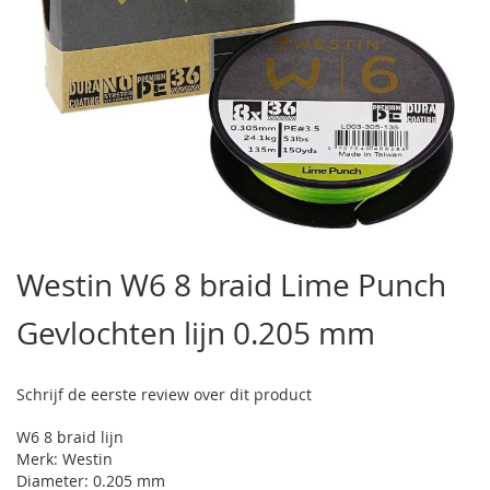
Ga
naar
Westin W6 8 braid Lime Punch
het
begin
Gevlochten lijn 0.205 mm
van
de
afbeeldingen-
gallerij
Schrijf de eerste review over dit product
W6 8 braid lijn
Merk: Westin
Diameter: 0.205 mm