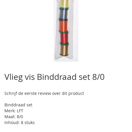
Ga
naar
Vlieg vis Binddraad set 8/0
het
begin
van
Schrijf de eerste review over dit product
de
afbeeldingen-
Binddraad set
gallerij
Merk: LFT
Maat: 8/0
Inhoud: 8 stuks