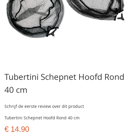
Ga
naar
Tubertini Schepnet Hoofd Rond
het
begin
40 cm
van
de
afbeeldingen-
gallerij
Schrijf de eerste review over dit product
Tubertini Schepnet Hoofd Rond 40 cm
€ 14,90