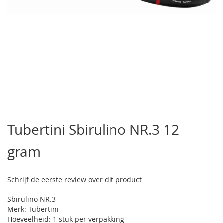
Ga
naar
Tubertini Sbirulino NR.3 12
het
begin
gram
van
de
afbeeldingen-
gallerij
Schrijf de eerste review over dit product
Sbirulino NR.3
Merk: Tubertini
Hoeveelheid: 1 stuk per verpakking