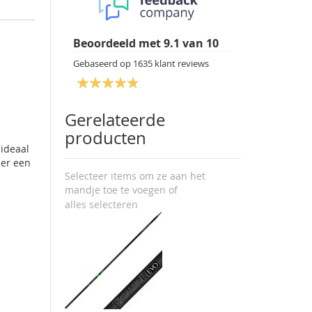
Beoordeeld met
9.1
van
10
Gebaseerd op
1635
klant reviews
Gerelateerde
producten
 ideaal
ser een
Selecteer items om ze aan het
mandje toe te voegen of
alles selecteren