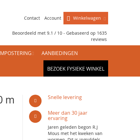
Contact
Account
Winkelwagen
Beoordeeld met 9.1 / 10 - Gebaseerd op
1635
reviews
MPOSTERING
AANBIEDINGEN
BEZOEK FYSIEKE WINKEL
10 m
Snelle levering
Meer dan 30 jaar
ervaring
Jaren geleden begon R.J
Mous met het kweken van
wormen. Dit is inmiddels