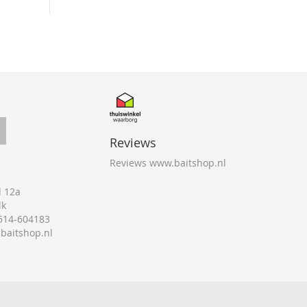
Reviews
Reviews www.baitshop.nl
 12a
lk
0514-604183
@baitshop.nl