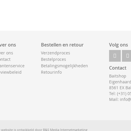
ver ons
Bestellen en retour
Volg ons
er ons
Verzendproces
ntact
Bestelproces
antenservice
Betalingsmogelijkheden
Contact
viewbeleid
Retourinfo
Baitshop
Eigenhaard
8561 EX Ba
Tel: (+31) 
Mail: info
 website is ontwikkeld door
B&S Media Internetmarketing