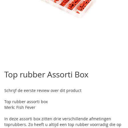
Ga
naar
Top rubber Assorti Box
het
begin
van
Schrijf de eerste review over dit product
de
afbeeldingen-
Top rubber assorti box
gallerij
Merk: Fish Fever
In deze assorti box zitten drie verschillende afmetingen
toprubbers. Zo heeft u altijd een top rubber voorradig die op