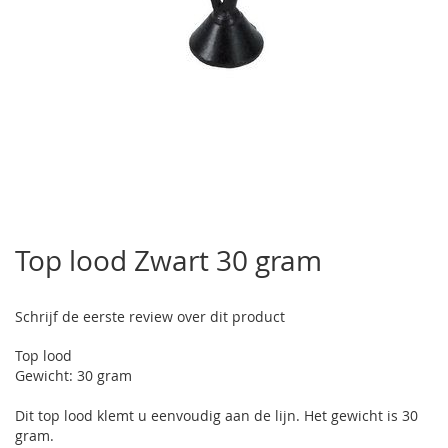
Ga
naar
Top lood Zwart 30 gram
het
begin
van
Schrijf de eerste review over dit product
de
afbeeldingen-
Top lood
gallerij
Gewicht: 30 gram
Dit top lood klemt u eenvoudig aan de lijn. Het gewicht is 30
gram.