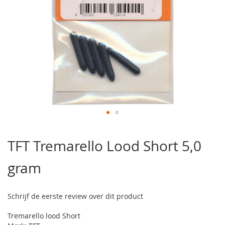
Ga
naar
TFT Tremarello Lood Short 5,0
het
begin
gram
van
de
afbeeldingen-
gallerij
Schrijf de eerste review over dit product
Tremarello lood Short