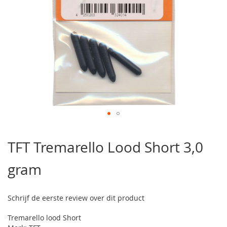
Ga
naar
TFT Tremarello Lood Short 3,0
het
begin
gram
van
de
afbeeldingen-
gallerij
Schrijf de eerste review over dit product
Tremarello lood Short