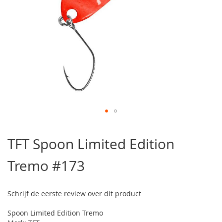
Ga
naar
TFT Spoon Limited Edition
het
begin
Tremo #173
van
de
afbeeldingen-
gallerij
Schrijf de eerste review over dit product
Spoon Limited Edition Tremo