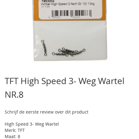
Ga
naar
TFT High Speed 3- Weg Wartel
het
begin
NR.8
van
de
afbeeldingen-
gallerij
Schrijf de eerste review over dit product
High Speed 3- Weg Wartel
Merk: TFT
Maat: 8