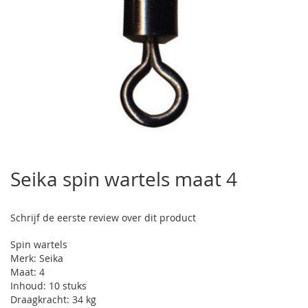
Ga
naar
Seika spin wartels maat 4
het
begin
van
Schrijf de eerste review over dit product
de
afbeeldingen-
Spin wartels
gallerij
Merk: Seika
Maat: 4
Inhoud: 10 stuks
Draagkracht: 34 kg