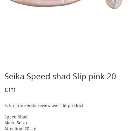
Ga
naar
Seika Speed shad Slip pink 20
het
begin
cm
van
de
afbeeldingen-
gallerij
Schrijf de eerste review over dit product
Speed Shad
Merk: Seika
Afmeting: 20 cm