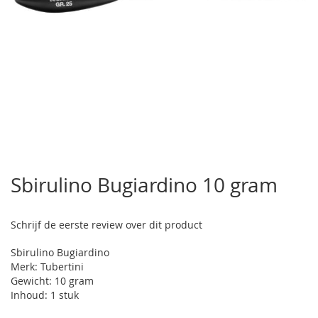
Ga
naar
Sbirulino Bugiardino 10 gram
het
begin
van
Schrijf de eerste review over dit product
de
afbeeldingen-
Sbirulino Bugiardino
gallerij
Merk: Tubertini
Gewicht: 10 gram
Inhoud: 1 stuk