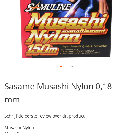
Ga
naar
Sasame Musashi Nylon 0,18
het
begin
mm
van
de
afbeeldingen-
gallerij
Schrijf de eerste review over dit product
Musashi Nylon