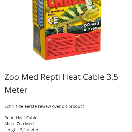
Ga
naar
Zoo Med Repti Heat Cable 3,5
het
begin
Meter
van
de
afbeeldingen-
gallerij
Schrijf de eerste review over dit product
Repti Heat Cable
Merk: Zoo Med
Lengte: 3,5 meter