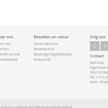
ver ons
Bestellen en retour
Volg ons
er ons
Verzendproces
ntact
Bestelproces
antenservice
Betalingsmogelijkheden
Contact
viewbeleid
Retourinfo
Baitshop
Eigenhaard
8561 EX Ba
Tel: (+31) 
Mail: info
 website is ontwikkeld door
B&S Media Internetmarketing