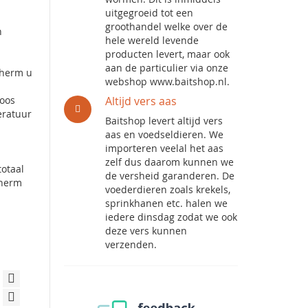
uitgegroeid tot een
groothandel welke over de
n
hele wereld levende
producten levert, maar ook
aan de particulier via onze
therm u
webshop www.baitshop.nl.
loos
Altijd vers aas
eratuur
Baitshop levert altijd vers
aas en voedseldieren. We
importeren veelal het aas
zelf dus daarom kunnen we
otaal
de versheid garanderen. De
therm
voederdieren zoals krekels,
sprinkhanen etc. halen we
iedere dinsdag zodat we ook
deze vers kunnen
verzenden.