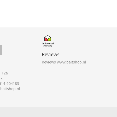
Reviews
Reviews www.baitshop.nl
 12a
lk
0514-604183
@baitshop.nl