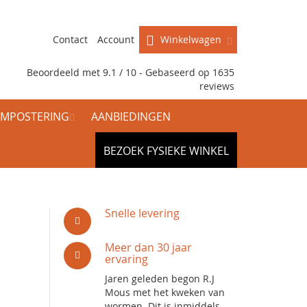
Contact
Account
Winkelwagen
Beoordeeld met 9.1 / 10 - Gebaseerd op
1635
reviews
MPOSTERING
AANBIEDINGEN
BEZOEK FYSIEKE WINKEL
Snelle levering
Meer dan 30 jaar
ervaring
Jaren geleden begon R.J
Mous met het kweken van
wormen. Dit is inmiddels