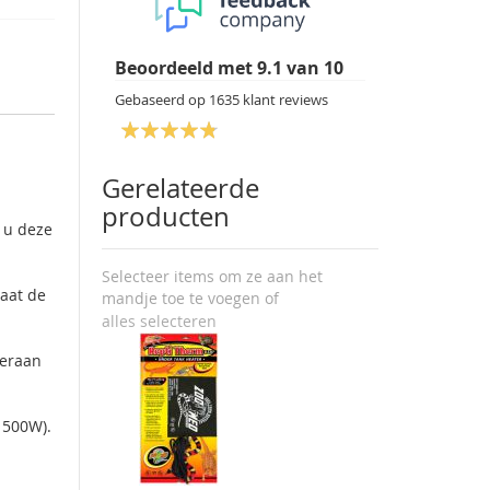
Beoordeeld met
9.1
van
10
Gebaseerd op
1635
klant reviews
Gerelateerde
producten
 u deze
Selecteer items om ze aan het
laat de
mandje toe te voegen of
alles selecteren
ieraan
 500W).