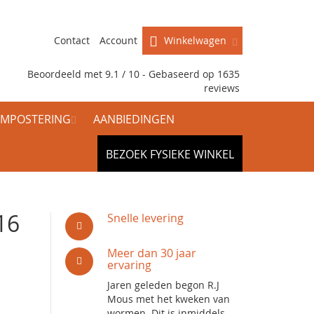
Contact
Account
Winkelwagen
Beoordeeld met 9.1 / 10 - Gebaseerd op
1635
reviews
MPOSTERING
AANBIEDINGEN
BEZOEK FYSIEKE WINKEL
16
Snelle levering
Meer dan 30 jaar
ervaring
Jaren geleden begon R.J
Mous met het kweken van
wormen. Dit is inmiddels