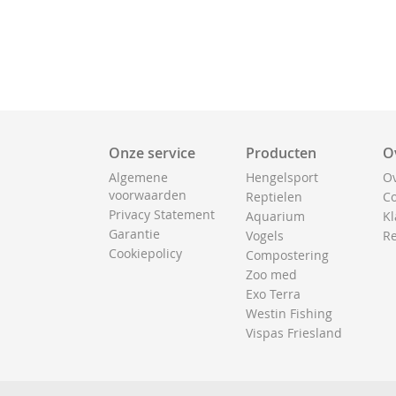
Onze service
Producten
O
Algemene
Hengelsport
Ov
voorwaarden
Reptielen
Co
Privacy Statement
Aquarium
Kl
Garantie
Vogels
Re
Cookiepolicy
Compostering
Zoo med
Exo Terra
Westin Fishing
Vispas Friesland