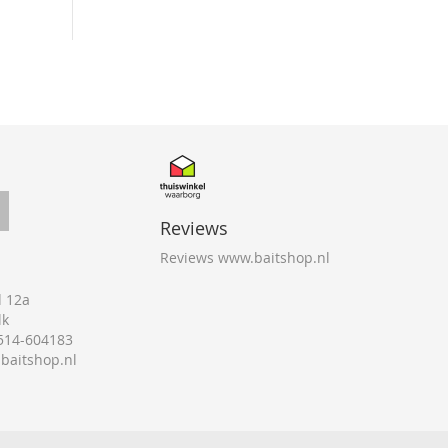
Reviews
Reviews www.baitshop.nl
 12a
lk
0514-604183
@baitshop.nl