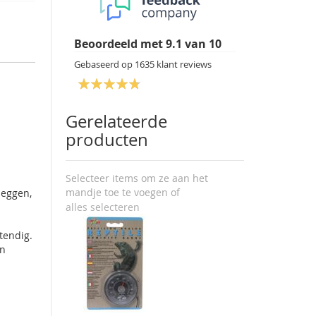
Beoordeeld met
9.1
van
10
Gebaseerd op
1635
klant reviews
Gerelateerde
producten
Selecteer items om ze aan het
mandje toe te voegen of
leggen,
alles selecteren
tendig.
in