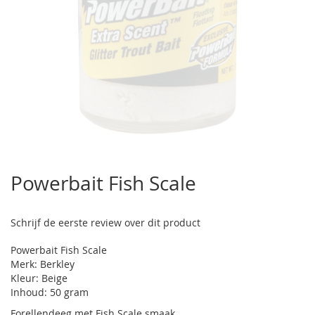
Ga
naar
Powerbait Fish Scale
het
begin
van
Schrijf de eerste review over dit product
de
afbeeldingen-
Powerbait Fish Scale
gallerij
Merk: Berkley
Kleur: Beige
Inhoud: 50 gram
Forellendeeg met Fish Scale smaak.