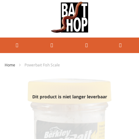
Home
Powerbait Fish Scale
Ga
naar
het
einde
Dit product is niet langer leverbaar
van
de
afbeeldingen-
gallerij