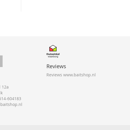
Reviews
Reviews www.baitshop.nl
 12a
lk
0514-604183
@baitshop.nl