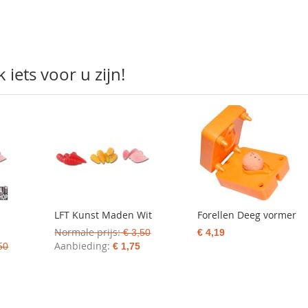
iets voor u zijn!
LFT Kunst Maden Wit
Forellen Deeg vormer
Normale prijs
€ 3,50
€ 4,19
Aanbieding
50
€ 1,75