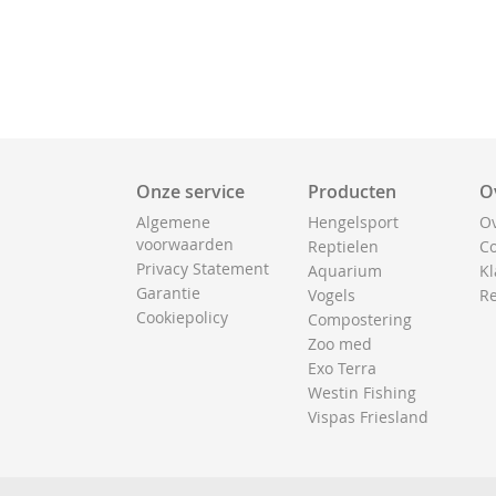
Onze service
Producten
O
Algemene
Hengelsport
Ov
voorwaarden
Reptielen
Co
Privacy Statement
Aquarium
Kl
Garantie
Vogels
Re
Cookiepolicy
Compostering
Zoo med
Exo Terra
Westin Fishing
Vispas Friesland