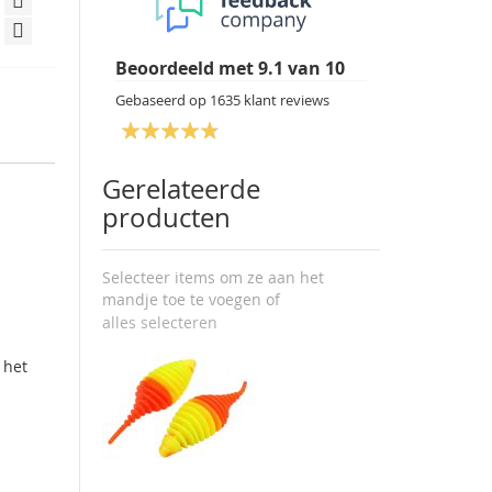
Beoordeeld met
9.1
van
10
Gebaseerd op
1635
klant reviews
Gerelateerde
producten
Selecteer items om ze aan het
mandje toe te voegen of
alles selecteren
 het