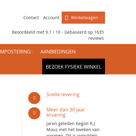
Contact
Account
Winkelwagen
Beoordeeld met 9.1 / 10 - Gebaseerd op
1635
reviews
MPOSTERING
AANBIEDINGEN
BEZOEK FYSIEKE WINKEL
Snelle levering
Meer dan 30 jaar
ervaring
Jaren geleden begon R.J
Mous met het kweken van
wormen. Dit is inmiddels