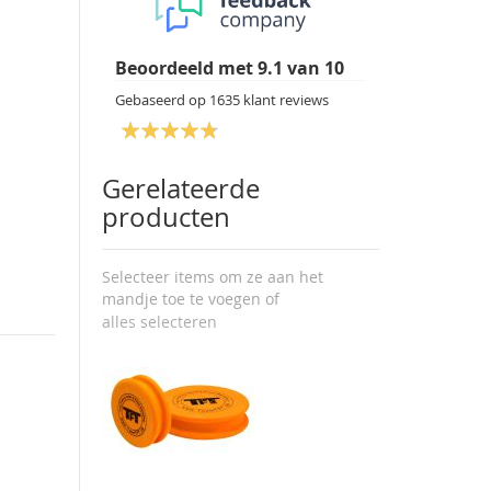
Beoordeeld met
9.1
van
10
Gebaseerd op
1635
klant reviews
Gerelateerde
producten
Selecteer items om ze aan het
mandje toe te voegen of
alles selecteren