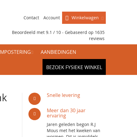
Contact
Account
Winkelwagen
Beoordeeld met 9.1 / 10 - Gebaseerd op
1635
reviews
MPOSTERING
AANBIEDINGEN
BEZOEK FYSIEKE WINKEL
nk
Snelle levering
Meer dan 30 jaar
ervaring
Jaren geleden begon R.J
Mous met het kweken van
wormen. Dit is inmiddels