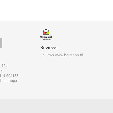
Reviews
Reviews www.baitshop.nl
 12a
lk
0514-604183
@baitshop.nl